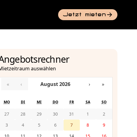
Jetzt mieten
Angebotsrechner
Mietzeitraum auswählen
«
‹
August 2026
›
»
MO
DI
MI
DO
FR
SA
SO
27
28
29
30
31
1
2
3
4
5
6
7
8
9
10
11
12
13
14
15
16